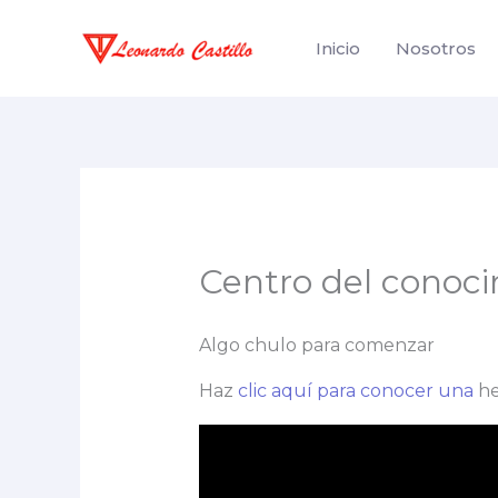
Ir
al
Inicio
Nosotros
contenido
Centro del conoc
Algo chulo para comenzar
Haz
clic aquí para conocer una
he