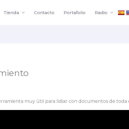
Tienda
Contacto
Portafolio
Radio
imiento
rramienta muy útil para lidiar con documentos de tod