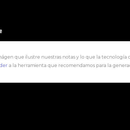
gen que ilustre nuestras notas y lo que la tecnología 
eder
a la herramienta que recomendamos para la generac