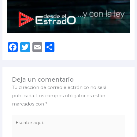
F
T
E
C
a
w
m
o
c
it
ai
m
e
te
l
p
Deja un comentario
b
r
ar
Tu dirección de correo electrónico no será
o
ti
publicada.
Los campos obligatorios están
o
r
marcados con
*
k
Escribe
aquí...