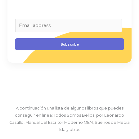
E
m
a
Subscribe
i
l
*
A continuación una lista de algunos libros que puedes
conseguir en línea: Todos Somos Bellos, por Leonardo
Castillo, Manual del Escritor Moderno MEN, Sueños de Media
Isla y otros