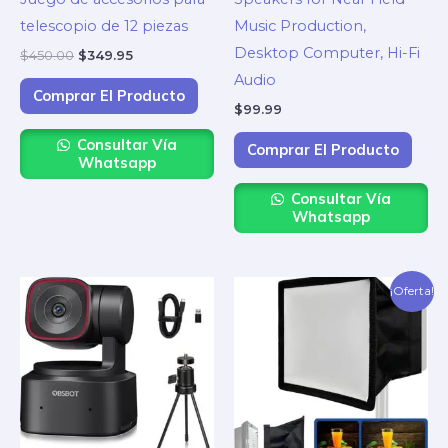
telescopio de 12 piezas
Music Production,
Desktop Computer, Hi-Fi
$
450.00
$
349.95
Audio
Comprar El Producto
$
99.99
Consultar Vía
Comprar El Producto
Whatsapp
Consultar Vía
Whatsapp
El
El
¡Oferta!
precio
precio
original
actual
era:
es:
$35.00.
$7.70.