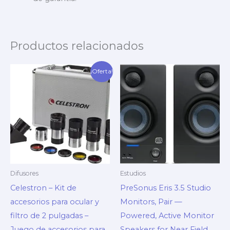
Productos relacionados
El
El
¡Oferta!
precio
precio
original
actual
era:
es:
$450.00.
$349.95.
Difusores
Estudios
Celestron – Kit de
PreSonus Eris 3.5 Studio
accesorios para ocular y
Monitors, Pair —
filtro de 2 pulgadas –
Powered, Active Monitor
Juego de accesorios para
Speakers for Near Field