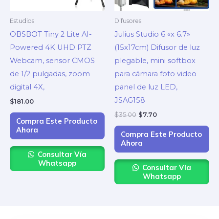
Estudios
Difusores
OBSBOT Tiny 2 Lite AI-
Julius Studio 6 «x 6.7»
Powered 4K UHD PTZ
(15x17cm) Difusor de luz
Webcam, sensor CMOS
plegable, mini softbox
de 1/2 pulgadas, zoom
para cámara foto video
digital 4X,
panel de luz LED,
JSAG158
$
181.00
$
35.00
$
7.70
Compra Este Producto
Ahora
Compra Este Producto
Ahora
Consultar Vía
Whatsapp
Consultar Vía
Whatsapp