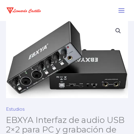
Ir
al
contenido
Estudios
EBXYA Interfaz de audio USB
2×2 para PC y grabación de