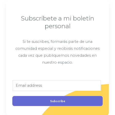
Subscríbete a mi boletín
personal
Si te suscribes, formarás parte de una
comunidad especial y recibirás notificaciones
cada vez que publiquemos novedades en
nuestro espacio.
E
m
a
Subscribe
i
l